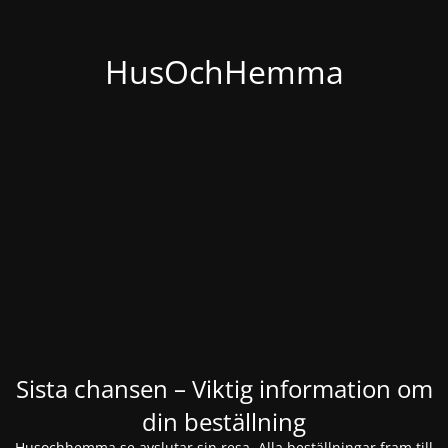
HusOchHemma
Sista chansen – Viktig information om
din beställning
Husochhemma.se avslutar sin resa. Alla beställningar fram till