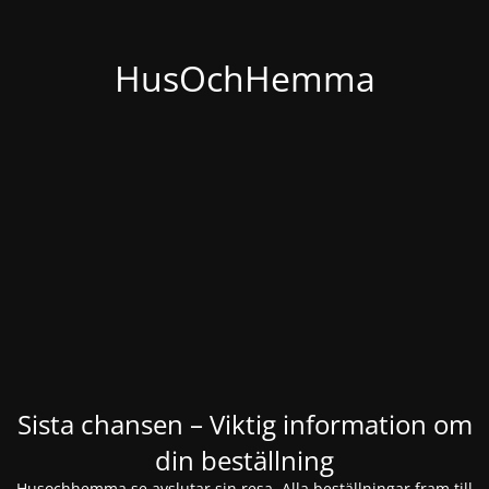
HusOchHemma
Sista chansen – Viktig information om
din beställning
Husochhemma.se avslutar sin resa. Alla beställningar fram till