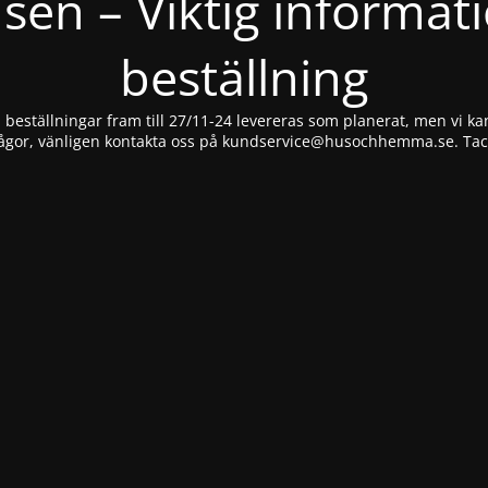
nsen – Viktig informat
beställning
beställningar fram till 27/11-24 levereras som planerat, men vi kan
ågor, vänligen kontakta oss på
kundservice@husochhemma.se
. Ta