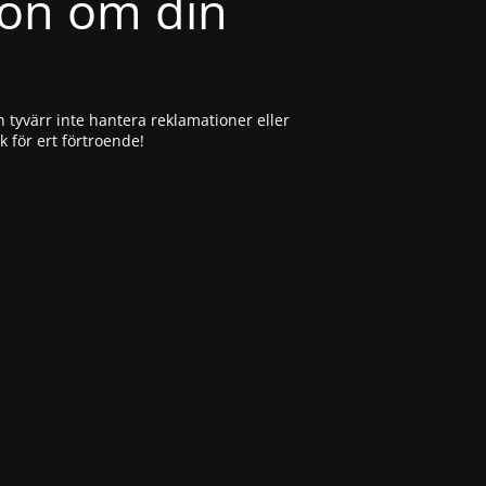
ion om din
 tyvärr inte hantera reklamationer eller
ck för ert förtroende!