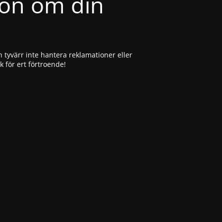
ion om din
 tyvärr inte hantera reklamationer eller
ck för ert förtroende!