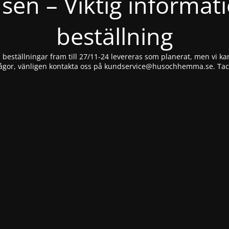
nsen – Viktig informat
beställning
beställningar fram till 27/11-24 levereras som planerat, men vi kan
ågor, vänligen kontakta oss på
kundservice@husochhemma.se
. Ta