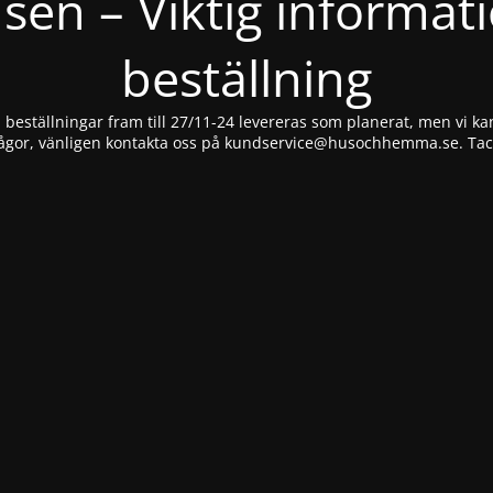
nsen – Viktig informat
beställning
beställningar fram till 27/11-24 levereras som planerat, men vi kan
ågor, vänligen kontakta oss på
kundservice@husochhemma.se
. Ta