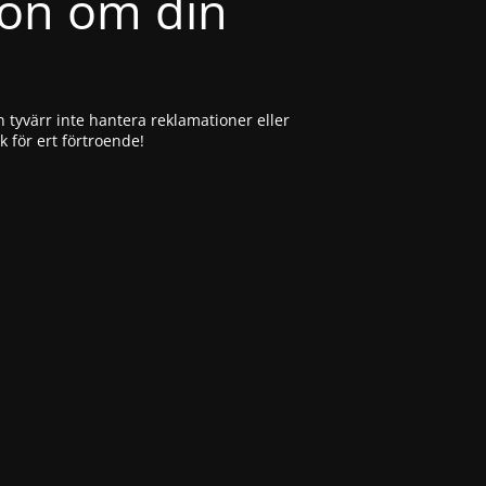
ion om din
 tyvärr inte hantera reklamationer eller
ck för ert förtroende!