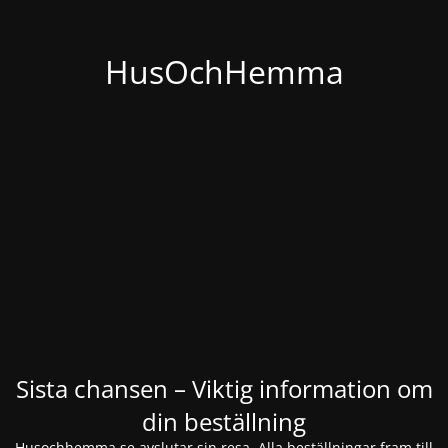
HusOchHemma
Sista chansen – Viktig information om
din beställning
Husochhemma.se avslutar sin resa. Alla beställningar fram till