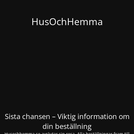
HusOchHemma
Sista chansen – Viktig information om
din beställning
Husochhemma.se avslutar sin resa. Alla beställningar fram till