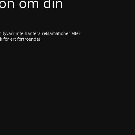
ion om din
 tyvärr inte hantera reklamationer eller
ck för ert förtroende!