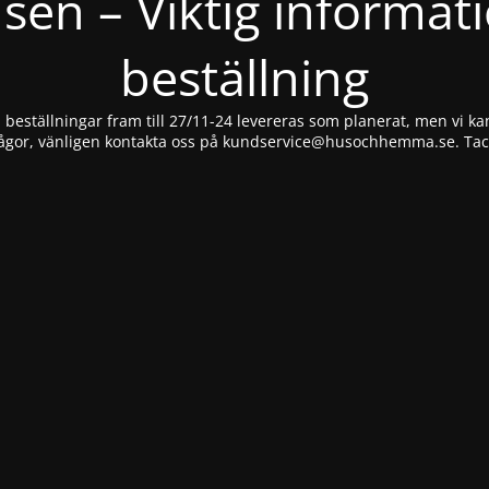
nsen – Viktig informat
beställning
beställningar fram till 27/11-24 levereras som planerat, men vi kan
ågor, vänligen kontakta oss på
kundservice@husochhemma.se
. Ta