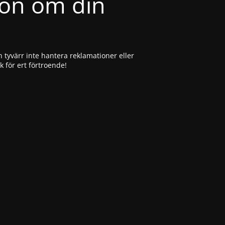
ion om din
 tyvärr inte hantera reklamationer eller
ck för ert förtroende!