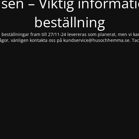
nsen – Viktig informat
beställning
beställningar fram till 27/11-24 levereras som planerat, men vi kan
ågor, vänligen kontakta oss på
kundservice@husochhemma.se
. Ta