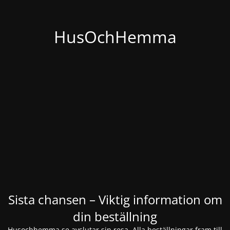
HusOchHemma
Sista chansen – Viktig information om
din beställning
Husochhemma.se avslutar sin resa. Alla beställningar fram till