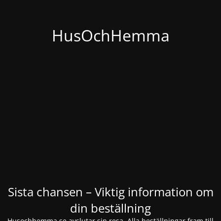
HusOchHemma
Sista chansen – Viktig information om
din beställning
Husochhemma.se avslutar sin resa. Alla beställningar fram till