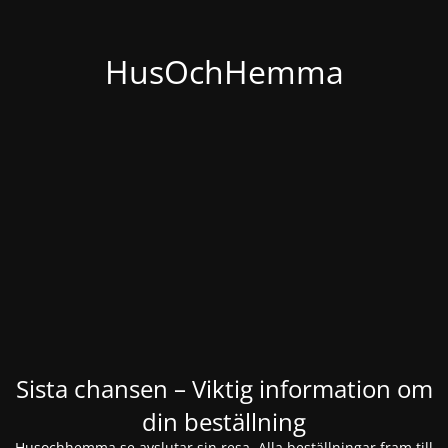
HusOchHemma
Sista chansen – Viktig information om
din beställning
Husochhemma.se avslutar sin resa. Alla beställningar fram till