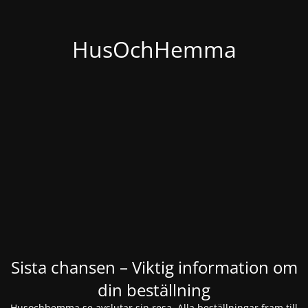
HusOchHemma
Sista chansen – Viktig information om
din beställning
Husochhemma.se avslutar sin resa. Alla beställningar fram till