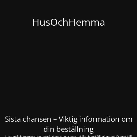
HusOchHemma
Sista chansen – Viktig information om
din beställning
Husochhemma.se avslutar sin resa. Alla beställningar fram till