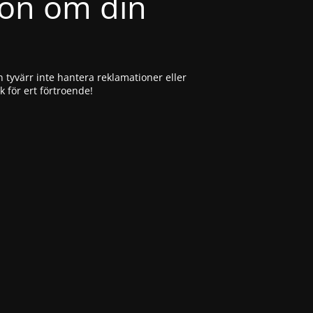
ion om din
 tyvärr inte hantera reklamationer eller
ck för ert förtroende!