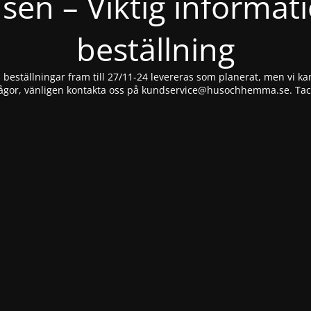
nsen – Viktig informat
beställning
beställningar fram till 27/11-24 levereras som planerat, men vi kan
ågor, vänligen kontakta oss på
kundservice@husochhemma.se
. Ta