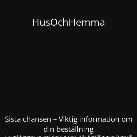
HusOchHemma
Sista chansen – Viktig information om
din beställning
Husochhemma.se avslutar sin resa. Alla beställningar fram till