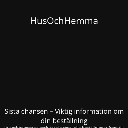
HusOchHemma
Sista chansen – Viktig information om
din beställning
Husochhemma.se avslutar sin resa. Alla beställningar fram till