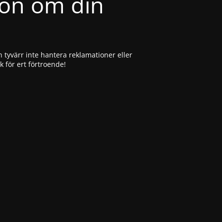
ion om din
 tyvärr inte hantera reklamationer eller
ck för ert förtroende!