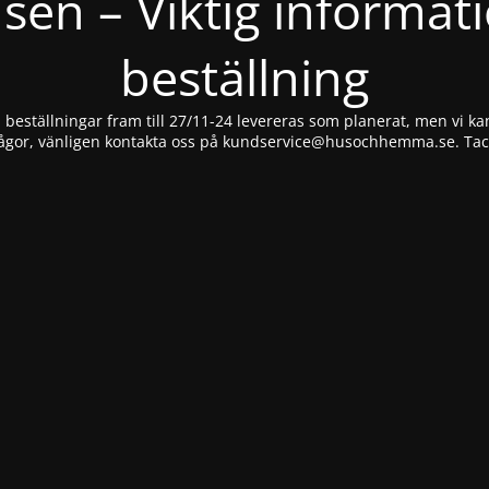
nsen – Viktig informat
beställning
beställningar fram till 27/11-24 levereras som planerat, men vi kan
ågor, vänligen kontakta oss på
kundservice@husochhemma.se
. Ta