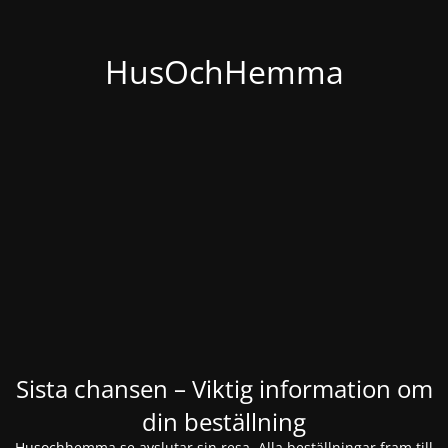
HusOchHemma
Sista chansen – Viktig information om
din beställning
Husochhemma.se avslutar sin resa. Alla beställningar fram till