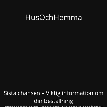
HusOchHemma
Sista chansen – Viktig information om
din beställning
Husochhemma.se avslutar sin resa. Alla beställningar fram till