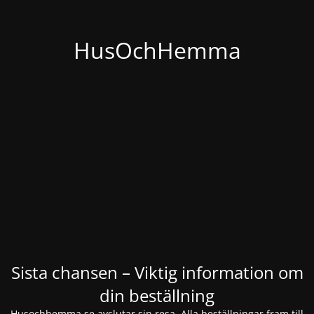
HusOchHemma
Sista chansen – Viktig information om
din beställning
Husochhemma.se avslutar sin resa. Alla beställningar fram till