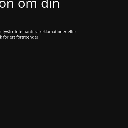
ion om din
 tyvärr inte hantera reklamationer eller
ck för ert förtroende!