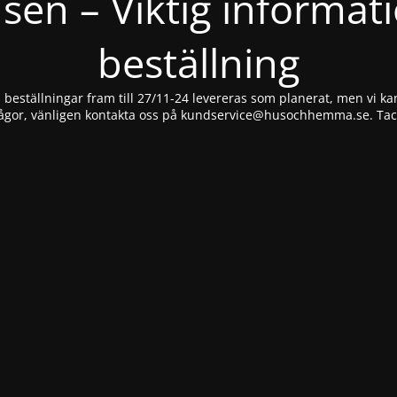
nsen – Viktig informat
beställning
beställningar fram till 27/11-24 levereras som planerat, men vi kan
ågor, vänligen kontakta oss på
kundservice@husochhemma.se
. Ta