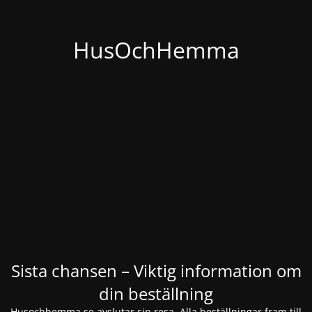
HusOchHemma
Sista chansen – Viktig information om
din beställning
Husochhemma.se avslutar sin resa. Alla beställningar fram till