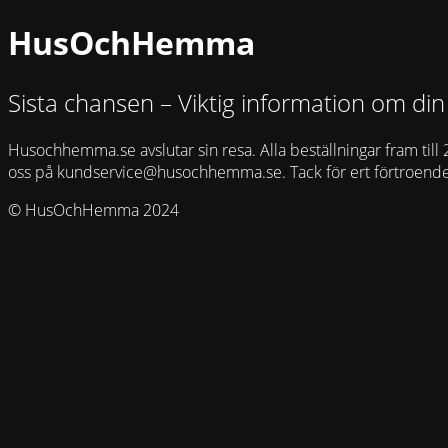
HusOchHemma
Sista chansen – Viktig information om din
Husochhemma.se avslutar sin resa. Alla beställningar fram till 
oss på
kundservice@husochhemma.se
. Tack för ert förtroend
© HusOchHemma 2024