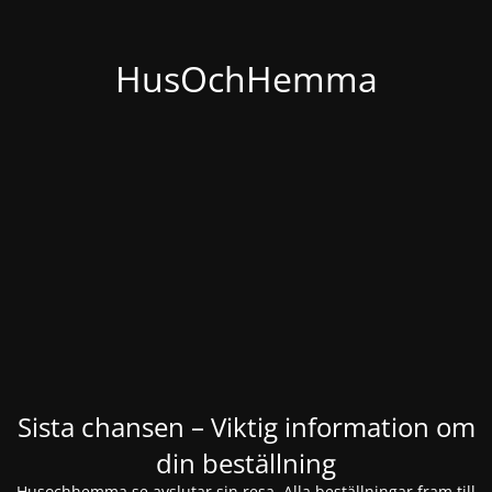
HusOchHemma
Sista chansen – Viktig information om
din beställning
Husochhemma.se avslutar sin resa. Alla beställningar fram till