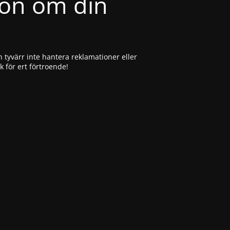
ion om din
 tyvärr inte hantera reklamationer eller
ck för ert förtroende!