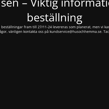
nsen – Viktig informat
beställning
beställningar fram till 27/11-24 levereras som planerat, men vi kan
ågor, vänligen kontakta oss på
kundservice@husochhemma.se
. Ta