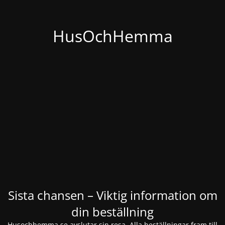
HusOchHemma
Sista chansen – Viktig information om
din beställning
Husochhemma.se avslutar sin resa. Alla beställningar fram till