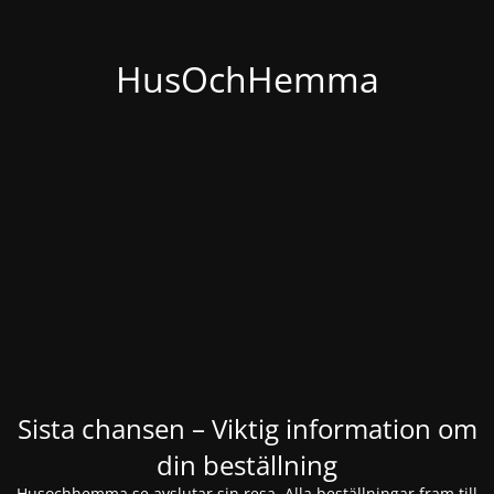
HusOchHemma
Sista chansen – Viktig information om
din beställning
Husochhemma.se avslutar sin resa. Alla beställningar fram till