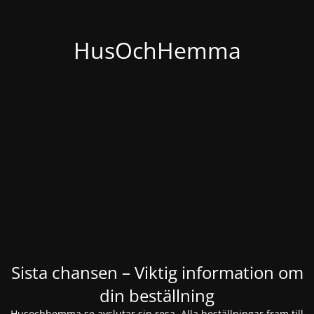
HusOchHemma
Sista chansen – Viktig information om
din beställning
Husochhemma.se avslutar sin resa. Alla beställningar fram till