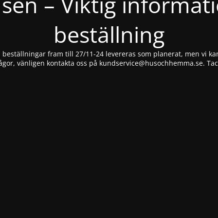
nsen – Viktig informat
beställning
beställningar fram till 27/11-24 levereras som planerat, men vi kan
ågor, vänligen kontakta oss på
kundservice@husochhemma.se
. Ta