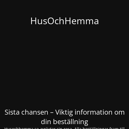
HusOchHemma
Sista chansen – Viktig information om
din beställning
Husochhemma.se avslutar sin resa. Alla beställningar fram till